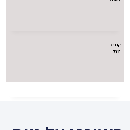
קורס
גוגל
קורס
סושיאל